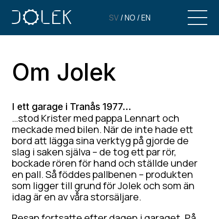
SV
/
NO
/
EN
Om Jolek
I ett garage i Tranås 1977…
…stod Krister med pappa Lennart och
meckade med bilen. När de inte hade ett
bord att lägga sina verktyg på gjorde de
slag i saken själva – de tog ett par rör,
bockade rören för hand och ställde under
en pall. Så föddes pallbenen – produkten
som ligger till grund för Jolek och som än
idag är en av våra storsäljare.
Resan fortsatte efter dagen i garaget. På