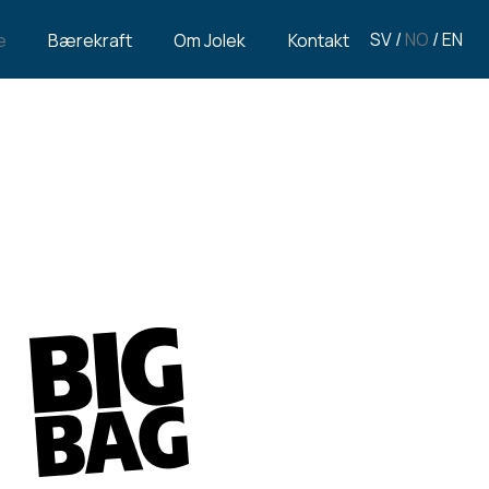
SV
/
NO
/
EN
e
Bærekraft
Om Jolek
Kontakt