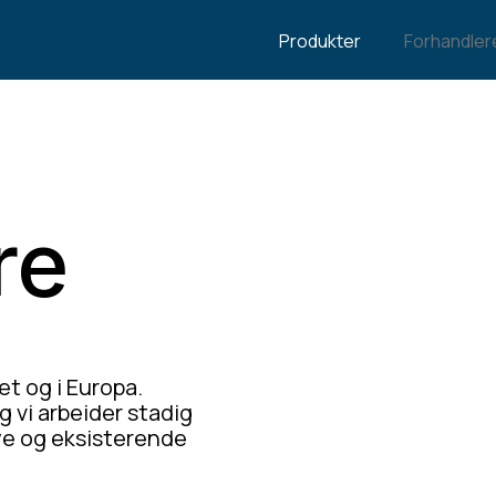
Produkter
Forhandler
re
et og i Europa.
g vi arbeider stadig
ye og eksisterende