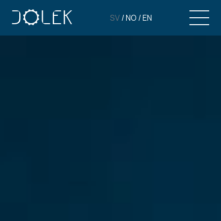
SV
/
NO
/
EN