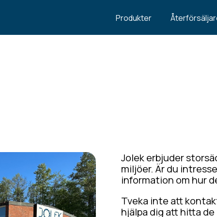
Produkter
Återförsälja
Jolek erbjuder storsäc
miljöer. Är du intresse
information om hur d
Tveka inte att kontak
hjälpa dig att hitta d