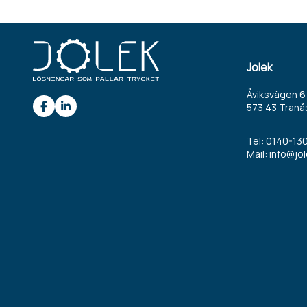
Jolek
Åviksvägen 6
573 43 Tranå
Tel:
0140-130
Mail:
info@jol